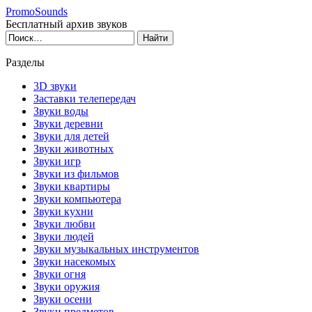
PromoSounds
Бесплатный архив звуков
Разделы
3D звуки
Заставки телепередач
Звуки воды
Звуки деревни
Звуки для детей
Звуки животных
Звуки игр
Звуки из фильмов
Звуки квартиры
Звуки компьютера
Звуки кухни
Звуки любви
Звуки людей
Звуки музыкальных инструментов
Звуки насекомых
Звуки огня
Звуки оружия
Звуки осени
Звуки предметов