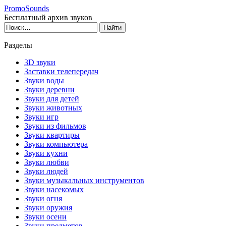
PromoSounds
Бесплатный архив звуков
Разделы
3D звуки
Заставки телепередач
Звуки воды
Звуки деревни
Звуки для детей
Звуки животных
Звуки игр
Звуки из фильмов
Звуки квартиры
Звуки компьютера
Звуки кухни
Звуки любви
Звуки людей
Звуки музыкальных инструментов
Звуки насекомых
Звуки огня
Звуки оружия
Звуки осени
Звуки предметов