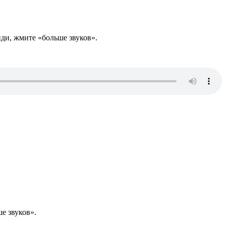
нди, жмите «больше звуков».
е звуков».