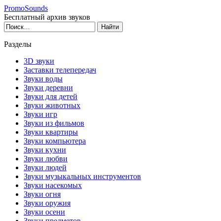
PromoSounds
Бесплатный архив звуков
Разделы
3D звуки
Заставки телепередач
Звуки воды
Звуки деревни
Звуки для детей
Звуки животных
Звуки игр
Звуки из фильмов
Звуки квартиры
Звуки компьютера
Звуки кухни
Звуки любви
Звуки людей
Звуки музыкальных инструментов
Звуки насекомых
Звуки огня
Звуки оружия
Звуки осени
Звуки предметов