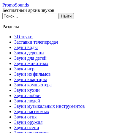
PromoSounds
Бесплатный архив звуков
Разделы
3D звуки
Заставки телепередач
Звуки воды
Звуки деревни
Звуки для детей
Звуки животных
Звуки игр
Звуки из фильмов
Звуки квартиры
Звуки компьютера
Звуки кухни
Звуки любви
Звуки людей
Звуки музыкальных инструментов
Звуки насекомых
Звуки огня
Звуки оружия
Звуки осени
Звуки предметов