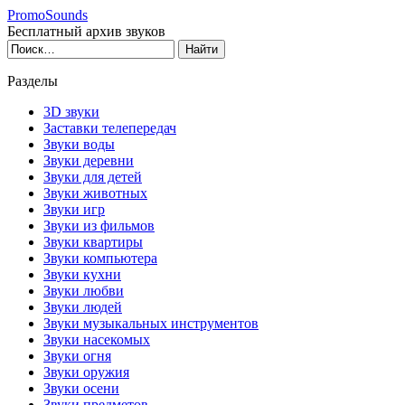
PromoSounds
Бесплатный архив звуков
Разделы
3D звуки
Заставки телепередач
Звуки воды
Звуки деревни
Звуки для детей
Звуки животных
Звуки игр
Звуки из фильмов
Звуки квартиры
Звуки компьютера
Звуки кухни
Звуки любви
Звуки людей
Звуки музыкальных инструментов
Звуки насекомых
Звуки огня
Звуки оружия
Звуки осени
Звуки предметов