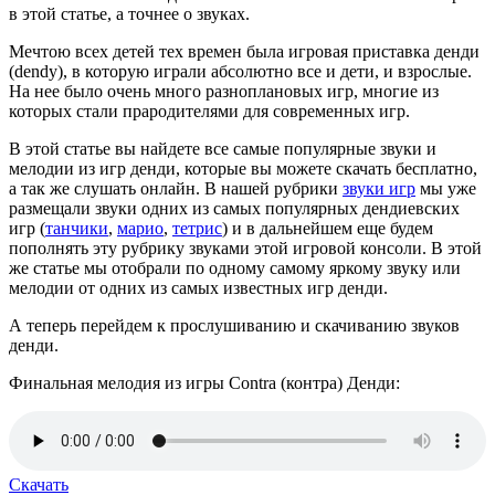
в этой статье, а точнее о звуках.
Мечтою всех детей тех времен была игровая приставка денди
(dendy), в которую играли абсолютно все и дети, и взрослые.
На нее было очень много разноплановых игр, многие из
которых стали прародителями для современных игр.
В этой статье вы найдете все самые популярные звуки и
мелодии из игр денди, которые вы можете скачать бесплатно,
а так же слушать онлайн. В нашей рубрики
звуки игр
мы уже
размещали звуки одних из самых популярных дендиевских
игр (
танчики
,
марио
,
тетрис
) и в дальнейшем еще будем
пополнять эту рубрику звуками этой игровой консоли. В этой
же статье мы отобрали по одному самому яркому звуку или
мелодии от одних из самых известных игр денди.
А теперь перейдем к прослушиванию и скачиванию звуков
денди.
Финальная мелодия из игры Contra (контра) Денди:
Скачать