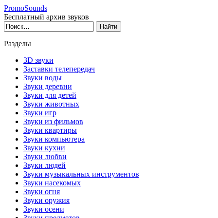
PromoSounds
Бесплатный архив звуков
Разделы
3D звуки
Заставки телепередач
Звуки воды
Звуки деревни
Звуки для детей
Звуки животных
Звуки игр
Звуки из фильмов
Звуки квартиры
Звуки компьютера
Звуки кухни
Звуки любви
Звуки людей
Звуки музыкальных инструментов
Звуки насекомых
Звуки огня
Звуки оружия
Звуки осени
Звуки предметов